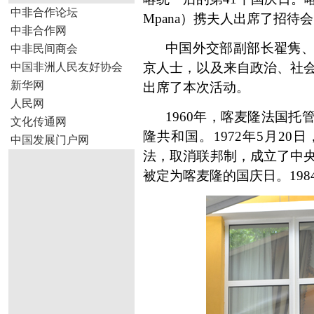
中非合作论坛
Mpana
）携夫人出席了招待会
中非合作网
中国外交部副部长翟隽
中非民间商会
京人士，以及来自政治、社
中国非洲人民友好协会
新华网
出席了本次活动。
人民网
1960
年，喀麦隆法国托
文化传通网
隆共和国。
1972
年
5
月
20
日
中国发展门户网
法，取消联邦制，成立了中
被定为喀麦隆的国庆日。
198