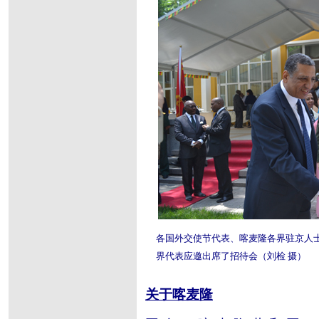
各国外交使节代表、喀麦隆各界驻京人
界代表应邀出席了招待会（刘检 摄）
关于喀麦隆