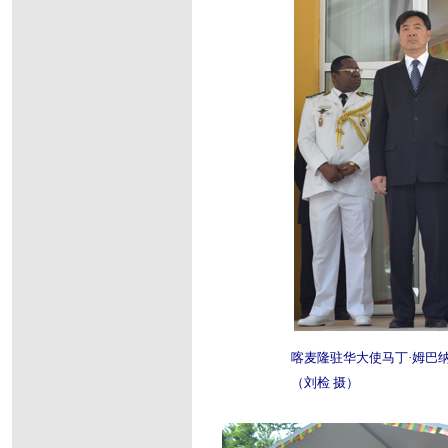
喀麦隆驻华大使马丁·姆巴纳（M
（刘检 摄）