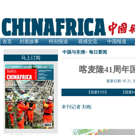
首页
封面故事
特别报道
观感交流
中国报道
中国与非洲
>
每日要闻
马上订阅
喀麦隆41周年
更新日期: 05 21, 
【
我要打印
】
【
我要
本刊记者 刘检