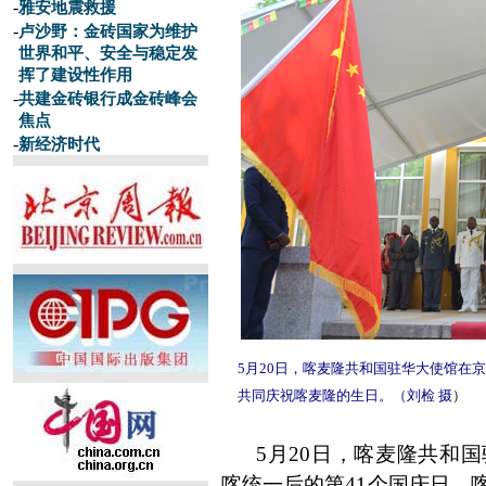
-
雅安地震救援
-
卢沙野：金砖国家为维护
世界和平、安全与稳定发
挥了建设性作用
-
共建金砖银行成金砖峰会
焦点
-
新经济时代
5月20日，喀麦隆共和国驻华大使馆在
共同庆祝喀麦隆的生日。（刘检 摄
）
5
月
20
日，喀麦隆共和国
喀统一后的第
41
个国庆日。喀