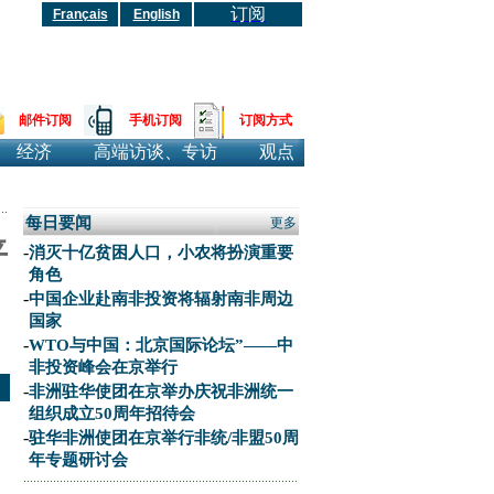
订阅
Français
English
邮件订阅
手机订阅
订阅方式
经济
高端访谈、专访
观点
每日要闻
更多
平
-
消灭十亿贫困人口，小农将扮演重要
角色
-
中国企业赴南非投资将辐射南非周边
国家
-
WTO与中国：北京国际论坛”——中
非投资峰会在京举行
-
非洲驻华使团在京举办庆祝非洲统一
组织成立50周年招待会
-
驻华非洲使团在京举行非统/非盟50周
年专题研讨会