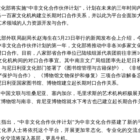
文化部将实施“中非文化合作伙伴计划”，计划在未来的三年时间
各一百家文化机构建立长期对口合作关系，并以此为平台全面加
艺术领域的人力资源开发与合作。
化部外联局副局长赵海生在
5
月
23
日举行的新闻发布会上介绍，
中非文化合作伙伴计划的第一年，文化部将推动中非各
30
多家文
对口合作。
目前，
八家部省合作单位已陆续组派代表团前往非洲
1
文化机构间的对口合作事宜。其中南京文广局组团率先赴尼日
，与尼日利亚文化部门签署了《图书馆管理与古籍保护》、《非
产保护与合作》、《博物馆文物保护和修复》三项合作谅解备
尼日利亚国家图书馆、博物馆建立起长期对口合作关系。
，中国文联与坦桑尼亚、塞内加尔，毛里求斯的艺术机构积极展
家博物馆与南非、肯尼亚博物馆就水下考古也已建立起长期合作
生指出，“中非文化合作伙伴计划”为中非文化合作搭建了新的
文化界人士将依托这个平台，开展更加常态化、专业化的交流
文化交流将深入基层，更具生机。